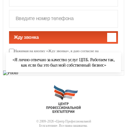
Жду звонка
Нажимая на кнопку «Жду звонка», я даю согласие на
обработку персональных данных
и соглашаюсь с
«Я лично отвечаю за качество услуг ЦПБ. Работаем так,
политикой обработки персональных данных
как если бы это был мой собственный бизнес»
© 2009–2026 «Центр Профессиональной
Бухгалтерии». Все права защищены.