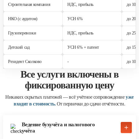
Строительная компания
НДС, прибыль
до 100
НКО (с аудитом)
УСН 6%
до 200
Грузоперевозки
НДС, прибыль
до 250
Детский сад
УСН 6% + патент
до 150
Резидент Сколково
-
до 100
Все услуги включены в
фиксированную цену
Никаких скрытых платежей — всё учётное сопровождение
уже
входит в стоимость.
От первички до сдачи отчётности.
Ведение бухучёта и налогового
учёта