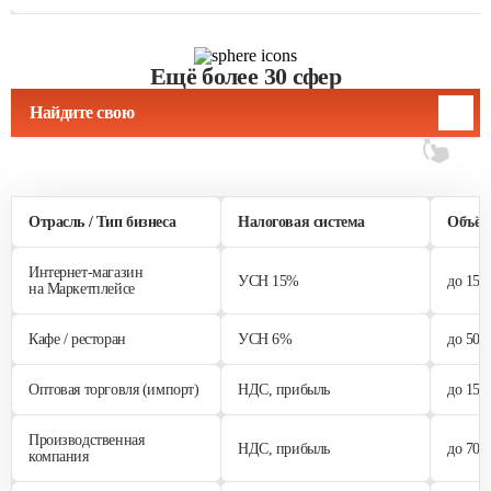
Ещё более 30 сфер
Найдите свою
Отрасль / Тип бизнеса
Налоговая система
Объём 
Интернет-магазин
УСН 15%
до 150
на Маркетплейсе
Кафе / ресторан
УСН 6%
до 500
Оптовая торговля (импорт)
НДС, прибыль
до 150
Производственная
НДС, прибыль
до 700
компания