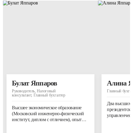
Булат Яппаров
Алина Я
Руководитель, Налоговый
Главный бухга
консультант, Главный бухгалтер
Два высших 
Высшее экономическое образование
президентск
(Московский инженерно-физический
управленческ
институт, диплом с отличием), опыт
работы бухгалтером 30 лет в
производстве, оптовой и розничной