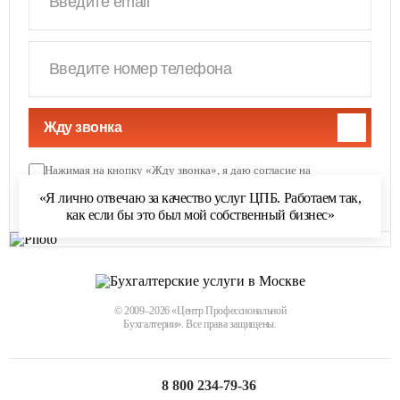
Жду звонка
Нажимая на кнопку «Жду звонка», я даю согласие на
обработку персональных данных
и соглашаюсь с
«Я лично отвечаю за качество услуг ЦПБ. Работаем так,
политикой обработки персональных данных
как если бы это был мой собственный бизнес»
© 2009–2026 «Центр Профессиональной
Бухгалтерии». Все права защищены.
8 800 234-79-36