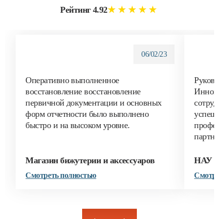
Рейтинг 4.92
★★★★★
06/02/23
Оперативно выполненное
Руков
восстановление восстановление
Иннов
первичной документации и основных
сотруд
форм отчетности было выполнено
успешн
быстро и на высоком уровне.
профес
партнер
Магазин бижутерии и аксессуаров
НАУ И
Смотреть полностью
Смотре