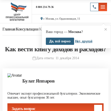
8 800 234-79-36
г. Москва, ул. Орджоникидзе, 11
×
Главная
/
Консультации
/
Как вести книгу доходов и расходов?
Ваш город —
Москва
?
Да, всё верно
Нет, другой
Как вести книгу доходов и расходов?
Дата ответа: 11 декабря 2014
Булат Яппаров
Отвечает эксперт профессиональной бухгалтерии. Экономическое
высшее, опыт бухгалтером 30 лет.
Задать вопрос