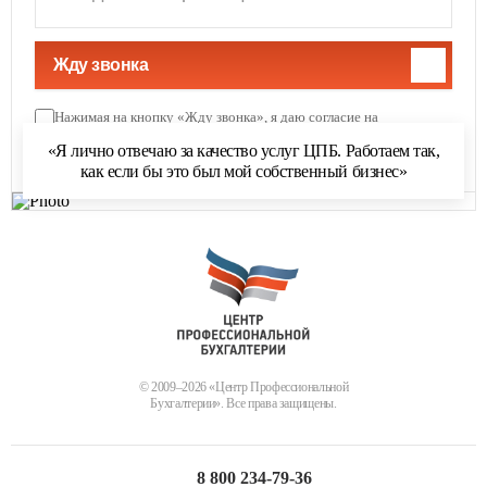
Жду звонка
Нажимая на кнопку «Жду звонка», я даю согласие на
обработку персональных данных
и соглашаюсь с
«Я лично отвечаю за качество услуг ЦПБ. Работаем так,
политикой обработки персональных данных
как если бы это был мой собственный бизнес»
© 2009–2026 «Центр Профессиональной
Бухгалтерии». Все права защищены.
8 800 234-79-36