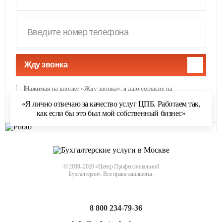
Жду звонка
Нажимая на кнопку «Жду звонка», я даю согласие на
обработку персональных данных
и соглашаюсь с
«Я лично отвечаю за качество услуг ЦПБ. Работаем так,
политикой обработки персональных данных
как если бы это был мой собственный бизнес»
© 2009–2026 «Центр Профессиональной
Бухгалтерии». Все права защищены.
8 800 234-79-36