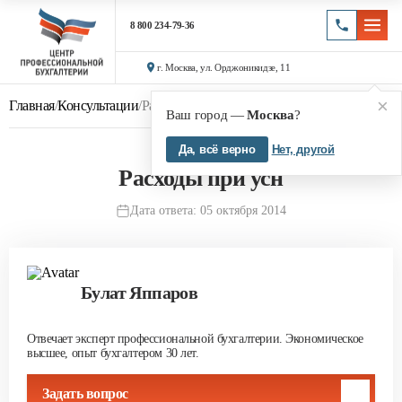
8 800 234-79-36
г. Москва, ул. Орджоникидзе, 11
×
Главная
/
Консультации
/
Расходы при усн
Ваш город —
Москва
?
Да, всё верно
Нет, другой
Расходы при усн
Дата ответа: 05 октября 2014
Булат Яппаров
Отвечает эксперт профессиональной бухгалтерии. Экономическое
высшее, опыт бухгалтером 30 лет.
Задать вопрос