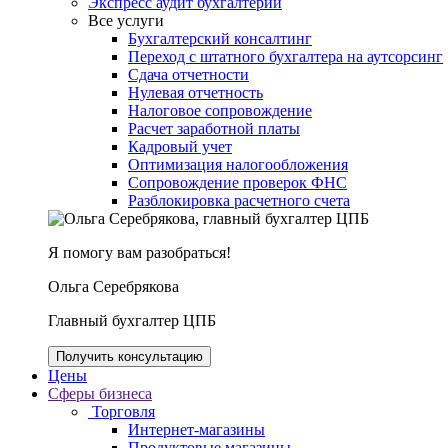
Экспресс аудит бухгалтерии
Все услуги
Бухгалтерский консалтинг
Переход с штатного бухгалтера на аутсорсинг
Сдача отчетности
Нулевая отчетность
Налоговое сопровождение
Расчет заработной платы
Кадровый учет
Оптимизация налогообложения
Сопровождение проверок ФНС
Разблокировка расчетного счета
Я помогу вам разобраться!
Ольга Серебрякова
Главный бухгалтер ЦПБ
Получить консультацию
Цены
Сферы бизнеса
Торговля
Интернет-магазины
Продуктовые магазины