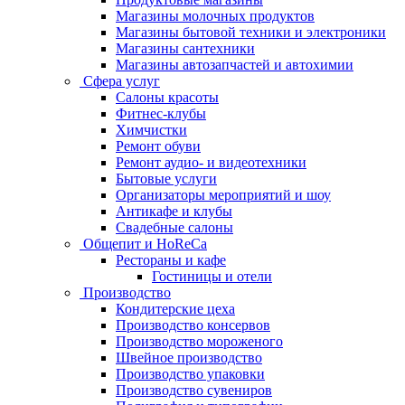
Магазины молочных продуктов
Магазины бытовой техники и электроники
Магазины сантехники
Магазины автозапчастей и автохимии
Сфера услуг
Салоны красоты
Фитнес-клубы
Химчистки
Ремонт обуви
Ремонт аудио- и видеотехники
Бытовые услуги
Организаторы мероприятий и шоу
Антикафе и клубы
Свадебные салоны
Общепит и HoReCa
Рестораны и кафе
Гостиницы и отели
Производство
Кондитерские цеха
Производство консервов
Производство мороженого
Швейное производство
Производство упаковки
Производство сувениров