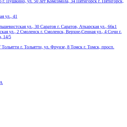
о
г. Пушкино, ул. 50 лет Комсомола, 34
Пятигорск
г. Пятигорск,
ая ул., 41
льшевистская ул., 30
Саратов
г. Саратов, Аткарская ул., 66к1
кая ул., 2
Смоленск
г. Смоленск, Верхне-Сенная ул., 4
Сочи
г.
а, 14/5
7
Тольятти
г. Тольятти, ул. Фрунзе, 8
Томск
г. Томск, просп.
5А