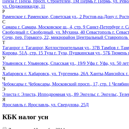
Пенза
г. Пенза, просп. Строителей, 1М
Пермь
г. Пермь, ул. Рев
ул. Орджоникидзе, 11
Р
Раменское
г. Раменское, Советская ул., 2
Ростов-на-Дону
г. Рос
С
Самара
г. Самара, Московское ш., 4, стр. 9
Санкт-Петербург
г. 
Свободный
г. Свободный, ул. Мухина, 40
Севастополь
г. Севас
Сочи, пер. Горького, 22, микрорайон Центральный
Ставрополь
Т
Таганрог
г. Таганрог, Котлостроительная ул., 37В
Тамбов
г. Там
Кирова, 51А, стр. 15
Тула
г. Тула, Пушкинская ул., 57Б
Тюмень
У
Ульяновск
г. Ульяновск, Спасская ул., 19/9
Уфа
г. Уфа, ул. 50 ле
Х
Хабаровск
г. Хабаровск, ул. Тургенева, 26А
Ханты-Мансийск
г
Ч
Чебоксары
г. Чебоксары, Московский просп., 17, стр. 1
Челябин
Э
Элиста
г. Элиста, Ипподромная ул., 89
Энгельс
г. Энгельс, Теле
Я
Ярославль
г. Ярославль, ул. Свердлова, 25Д
КБК налог усн