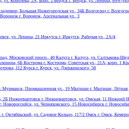
д, ул. Королёва, 2А, корп. 2
Бердск
г. Бердск, ул. Ленина, 89/8 (Н
Владимир, Большая Нижегородская ул., 34Б
Волгоград
г. Волгогр
Воронеж
г. Воронеж, Арсенальная ул., 3
евск, ул. Ленина, 21
Иркутск
г. Иркутск, Рабочая ул., 2А/4
рад, Московский просп., 40
Калуга
г. Калуга, ул. Салтыкова-Щед
Калинина, 6Б
Кострома
г. Кострома, Советская ул., 21А, корп. 1
Кр
Петрова, 112
Курск
г. Курск, ул. Дзержинского, 58
г. Мурманск, Промышленная ул., 19
Мытищи
г. Мытищи, Лётная у
, 2Б
Нижневартовск
г. Нижневартовск, ул. Омская, 11
Нижний Н
г. Новороссийск, ул. Черняховского, 15
Новосибирск
г. Новосиби
й
г. Октябрьский, ул. Садовое Кольцо, 117/2
Омск
г. Омск, Кемеро