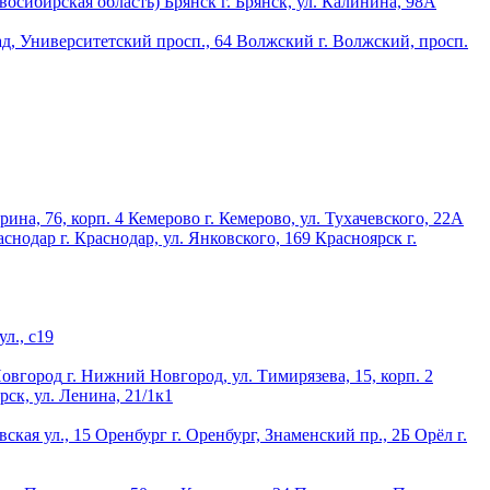
овосибирская область)
Брянск
г. Брянск, ул. Калинина, 98А
ад, Университетский просп., 64
Волжский
г. Волжский, просп.
рина, 76, корп. 4
Кемерово
г. Кемерово, ул. Тухачевского, 22А
аснодар
г. Краснодар, ул. Янковского, 169
Красноярск
г.
л., с19
овгород
г. Нижний Новгород, ул. Тимирязева, 15, корп. 2
рск, ул. Ленина, 21/1к1
вская ул., 15
Оренбург
г. Оренбург, Знаменский пр., 2Б
Орёл
г.