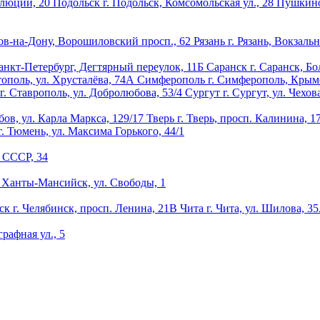
олюции, 20
Подольск
г. Подольск, Комсомольская ул., 28
Пушкин
тов-на-Дону, Ворошиловский просп., 62
Рязань
г. Рязань, Вокзальн
Санкт-Петербург, Дегтярный переулок, 11Б
Саранск
г. Саранск, Бо
тополь, ул. Хрусталёва, 74А
Симферополь
г. Симферополь, Крымс
г. Ставрополь, ул. Добролюбова, 53/4
Сургут
г. Сургут, ул. Чехов
бов, ул. Карла Маркса, 129/17
Тверь
г. Тверь, просп. Калинина, 1
г. Тюмень, ул. Максима Горького, 44/1
т СССР, 34
. Ханты-Мансийск, ул. Свободы, 1
ск
г. Челябинск, просп. Ленина, 21В
Чита
г. Чита, ул. Шилова, 3
графная ул., 5