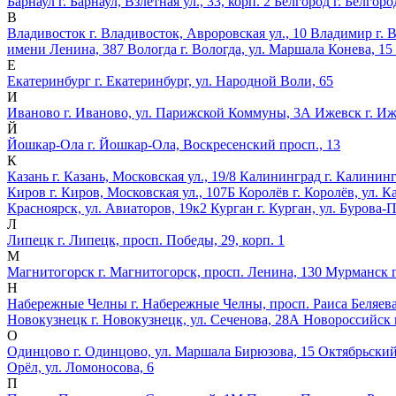
Барнаул
г. Барнаул, Взлётная ул., 33, корп. 2
Белгород
г. Белгоро
В
Владивосток
г. Владивосток, Авроровская ул., 10
Владимир
г. 
имени Ленина, 387
Вологда
г. Вологда, ул. Маршала Конева, 15
Е
Екатеринбург
г. Екатеринбург, ул. Народной Воли, 65
И
Иваново
г. Иваново, ул. Парижской Коммуны, 3А
Ижевск
г. Иж
Й
Йошкар-Ола
г. Йошкар-Ола, Воскресенский просп., 13
К
Казань
г. Казань, Московская ул., 19/8
Калининград
г. Калининг
Киров
г. Киров, Московская ул., 107Б
Королёв
г. Королёв, ул. 
Красноярск, ул. Авиаторов, 19к2
Курган
г. Курган, ул. Бурова-
Л
Липецк
г. Липецк, просп. Победы, 29, корп. 1
М
Магнитогорск
г. Магнитогорск, просп. Ленина, 130
Мурманск
Н
Набережные Челны
г. Набережные Челны, просп. Раиса Беляева
Новокузнецк
г. Новокузнецк, ул. Сеченова, 28А
Новороссийск
О
Одинцово
г. Одинцово, ул. Маршала Бирюзова, 15
Октябрьски
Орёл, ул. Ломоносова, 6
П