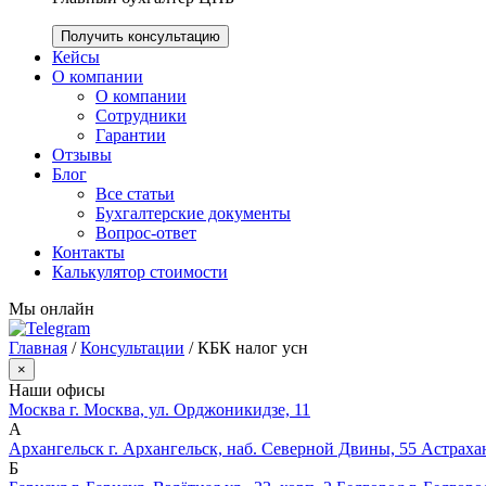
Получить консультацию
Кейсы
О компании
О компании
Сотрудники
Гарантии
Отзывы
Блог
Все статьи
Бухгалтерские документы
Вопрос-ответ
Контакты
Калькулятор стоимости
Мы онлайн
Главная
/
Консультации
/
КБК налог усн
×
Наши офисы
Москва
г. Москва, ул. Орджоникидзе, 11
А
Архангельск
г. Архангельск, наб. Северной Двины, 55
Астраха
Б