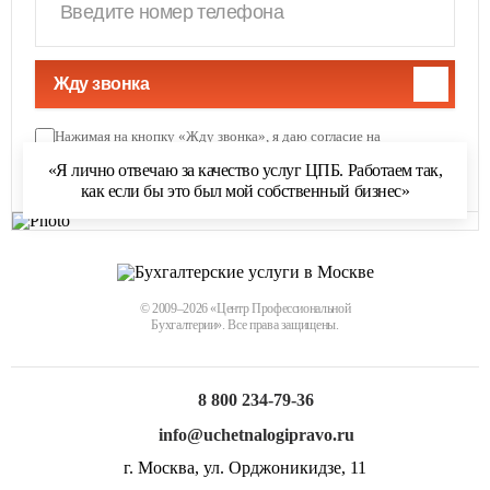
Жду звонка
Нажимая на кнопку «Жду звонка», я даю согласие на
обработку персональных данных
и соглашаюсь с
«Я лично отвечаю за качество услуг ЦПБ. Работаем так,
политикой обработки персональных данных
как если бы это был мой собственный бизнес»
© 2009–2026 «Центр Профессиональной
Бухгалтерии». Все права защищены.
8 800 234-79-36
info@uchetnalogipravo.ru
г. Москва, ул. Орджоникидзе, 11