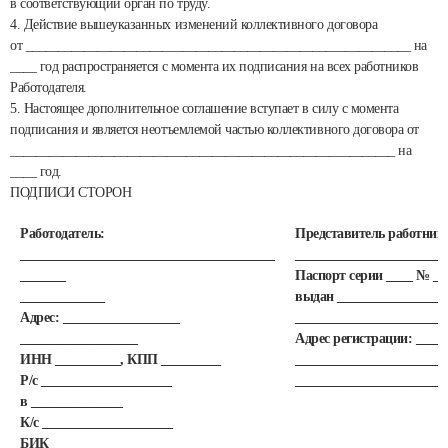
в соответствующий орган по труду.
4. Действие вышеуказанных изменений коллективного договора
от ___________________________________________________________ на
____ год распространяется с момента их подписания на всех работников
Работодателя.
5. Настоящее дополнительное соглашение вступает в силу с момента
подписания и является неотъемлемой частью коллективного договора от
___________________________________________________________ на
____ год.
ПОДПИСИ СТОРОН
Работодатель:
Представитель работник
_______________________________________
_______________________
_______
Паспорт серии ____ № __
_____________
выдан _________________
Адрес: __________________
_______________________
__________________
Адрес регистрации: ____
ИНН __________, КПП _________
_______________________
Р/с ____________________
_______________________
в ______________
К/с ____________________
БИК _________