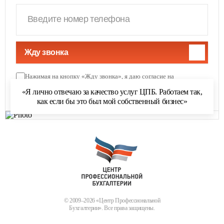
Жду звонка
Нажимая на кнопку «Жду звонка», я даю согласие на
обработку персональных данных
и соглашаюсь с
«Я лично отвечаю за качество услуг ЦПБ. Работаем так,
политикой обработки персональных данных
как если бы это был мой собственный бизнес»
© 2009–2026 «Центр Профессиональной
Бухгалтерии». Все права защищены.