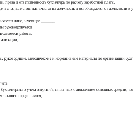
и, права и ответственность бухгалтера по расчету заработной платы.
егории специалистов, назначается на должность и освобождается от должности
значается лицо, имеющее _______
ты руководствуется:
полняемой работы;
ганизации;
.
зы, руководящие, методические и нормативные материалы по организации бухга
чета;
 бухгалтерского учета операций, связанных с движением основных средств, т
ятельности предприятия;