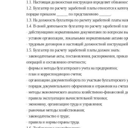
1.1. Настоящая должностная инструкция определяет обязанност
1.2. Бухгалтер по расчету заработной платы относится к кат
порядке приказом ______ по представлению ______.
1.3. На должность бухгалтера по расчету заработной платы на
1.4. В своей деятельности бухгалтер по расчету заработной пла
· действующими нормативными документами по вопросам вы
· уставом организации, локальными нормативными актами ор
· трудовым договором и настоящей должностной инструкцией
1.5. Бухгалтер по расчету заработной платы должен знать:
· законодательные акты, постановления, распоряжения, прика
операций и составлению отчетности;
· формы и методы бухгалтерского учета на предприятии;
· план и корреспонденцию счетов;
· организацию документооборота по участкам бухгалтерского у
· порядок документального оформления и отражения на счетах
· методы экономического анализа хозяйственно-финансовой де
· правила эксплуатации вычислительной техники;
· экономику, организацию труда и управления;
· рыночные методы хозяйствования;
· законодательство о труде;
· правила и нормы охраны труда.