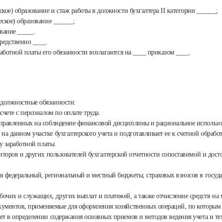
ское) образование и стаж работы в должности бухгалтера II категории ______;
еское) образование ______;
ование _____.
средственно ____.
работной платы его обязанности возлагаются на ____ приказом ____.
 должностные обязанности:
счете с персоналом по оплате труда.
направленных на соблюдение финансовой дисциплины и рациональное использо
а данном участке бухгалтерского учета и подготавливает ее к счетной обработ
ту заработной платы.
удиторов и других пользователей бухгалтерской отчетности сопоставимой и д
в в федеральный, региональный и местный бюджеты, страховых взносов в госу
очих и служащих, других выплат и платежей, а также отчисление средств на 
окументов, применяемые для оформления хозяйственных операций, по которы
ует в определении содержания основных приемов и методов ведения учета и т