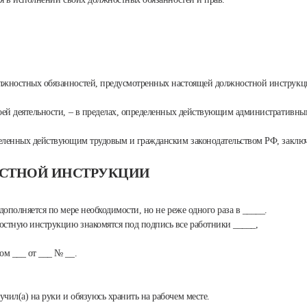
олжностных обязанностей, предусмотренных настоящей должностной инструкц
воей деятельности, – в пределах, определенных действующим административн
ределенных действующим трудовым и гражданским законодательством РФ, закл
ОСТНОЙ ИНСТРУКЦИИ
дополняется по мере необходимости, но не реже одного раза в _____.
остную инструкцию знакомятся под подпись все работники _____,
ом ___ от ___ № __.
чил(а) на руки и обязуюсь хранить на рабочем месте.