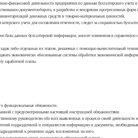
венно-финансовой деятельности предприятия по данным бухгалтерского учета и
вованию документооборота, в разработке и внедрении прогрессивных форм и 
 инвентаризаций денежных средств и товарно-материальных ценностей.
алтерского учета для составления отчетности, следит за сохранностью бухгалт
нию базы данных бухгалтерской информации, вносит изменения в справочную
 задач либо отдельных их этапов, решаемых с помощью вычислительной техник
давать экономически обоснованные системы обработки экономической информ
ету заработной платы.
его функциональные обязанности.
язанной с предусмотренными настоящей инструкцией обязанностями.
ственному руководителю обо всех выявленных в процессе своей деятельности 
дителей подразделений и специалистов информацию и документы, необходимые
подразделений к решению задач, возложенных на него.
вия в исполнении своих должностных обязанностей и прав.