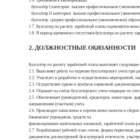
1.6. Требования к квалификации:
· бухгалтер I категории: высшее профессиональное (экономиче
· бухгалтер II категории: высшее профессиональное (экономич
· бухгалтер: среднее профессиональное (экономическое) образ
1.7. Бухгалтер по расчету заработной платы подчиняется непо
1.8. В период временного отсутствия бухгалтера по расчету за
2. ДОЛЖНОСТНЫЕ ОБЯЗАННОСТИ
Бухгалтер по расчету заработной платы выполняет следующие
2.1. Выполняет работу по ведению бухгалтерского учета при ра
2.2. Участвует в разработке и осуществлении мероприятий, 
2.3. Осуществляет прием и контроль первичной документации н
2.4. Отражает на счетах бухгалтерского учета операции по уче
2.5. Обеспечивает руководителей, кредиторов, инвесторов, а
направлениям (участкам) учета.
2.6. Производит начисление и перечисление налогов и сборо
банковские учреждения, средств на
финансирование капитальных вложений, заработной платы раб
2.7. Разрабатывает рабочий план счетов, формы первичных д
документов для внутренней бухгалтерской отчетности, участв