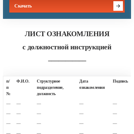
Скачать
ЛИСТ ОЗНАКОМЛЕНИЯ
с должностной инструкцией
___________
п/
Ф.И.О.
Структурное
Дата
Подпись
п
подразделение,
ознакомления
№
должность
—
—
—
—
—
—
—
—
—
—
—
—
—
—
—
—
—
—
—
—