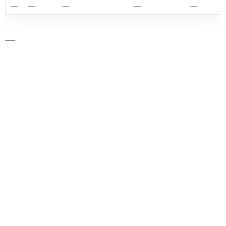
—
—
—
—
—
___