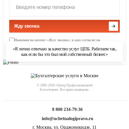
Жду звонка
Нажимая на кнопку «Жду звонка», я даю согласие на
обработку персональных данных
и соглашаюсь с
«Я лично отвечаю за качество услуг ЦПБ. Работаем так,
политикой обработки персональных данных
как если бы это был мой собственный бизнес»
© 2009–2026 «Центр Профессиональной
Бухгалтерии». Все права защищены.
8 800 234-79-36
info@uchetnalogipravo.ru
г. Москва, ул. Орджоникидзе, 11