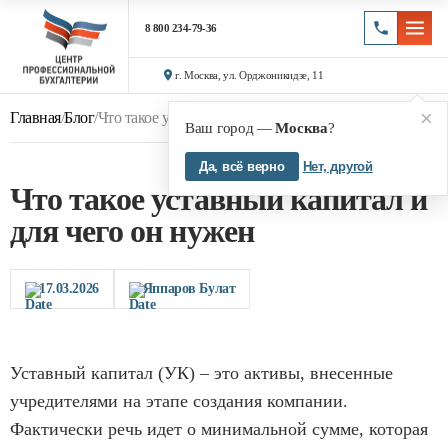
8 800 234-79-36
г. Москва, ул. Орджоникидзе, 11
×
Главная
/
Блог
/
Что такое уставный капитал и для чего он нужен
Ваш город —
Москва
?
Да, всё верно
Нет, другой
Что такое уставный капитал и
для чего он нужен
17.03.2026
Яппаров Булат
Уставный капитал (УК) – это активы, внесенные
учредителями на этапе создания компании.
Фактически речь идет о минимальной сумме, которая