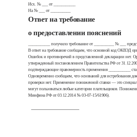
Исх. № ___ от ___________
На № ___ от __________
Ответ на требование
о предоставлении пояснений
___________ получило требование от __________ № ___ предс
В ответ на требование сообщаем, что основной код ОКВЭД ор
Ошибок и противоречий в представленной декларации нет. Ор
утвержденный постановлением Правительства РФ от 31.12.200
подтверждающие правомерность применения ___________ ставк
Одновременно сообщаем, что оснований для истребования до
проверки нет. Применение пониженной ставки — это специал
могут пользоваться любые категории плательщиков. Пониженна
Минфина РФ от 03.12.2014 № 03-07-15/61906).
________________________