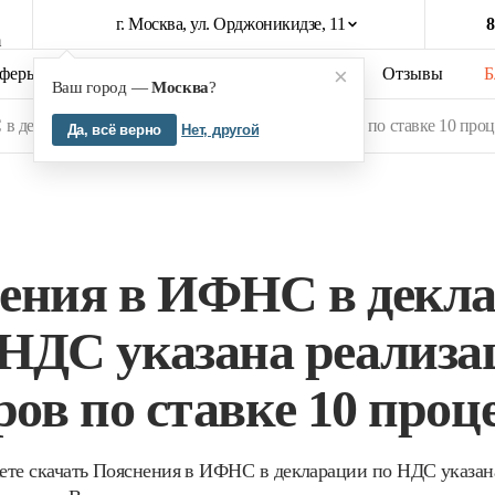
г. Москва, ул. Орджоникидзе, 11
8
×
феры бизнеса
Кейсы
О компании
Отзывы
Б
Ваш город —
Москва
?
 декларации по НДС указана реализация товаров по ставке 10 про
Да, всё верно
Нет, другой
ения в ИФНС в декл
 НДС указана реализа
ров по ставке 10 проц
ете скачать Пояснения в ИФНС в декларации по НДС указана