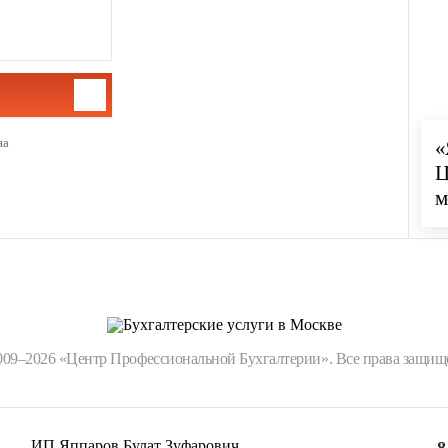
на
«
Ц
м
009–2026 «Центр Профессиональной Бухгалтерии». Все права защищ
ИП Яппаров Булат Зуфарович