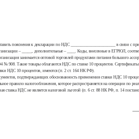
тавить пояснения к декларации по НДС ______________________ в связи с п
ганизации – _____, дополнительные – ____. Коды, внесенные в ЕГРЮЛ, соотве
ганизация занимается оптовой торговлей продуктами питания большого ассорт
4 № 908. Такие товары облагаются НДС по ставке 10 процентов. Сертификаты
и НДС 10 процентов, имеются (п. 2 ст. 164 НК РФ).
кументов, подтверждающих обоснованность применения ставки НДС 10 процент
ьное правило налогообложения, которое распространяется на операции по ре
я ставка НДС не является налоговой льготой (п. 6 ст. 88 НК РФ, п. 14 поста
___