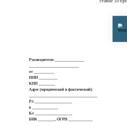
ставке 10 пр
Руководителю ________________
___________________________
от ___________
ИНН __________
КПП _________
Адрес (юридический и фактический):
_____________________________________
Р/с ____________________
в ______________
К/с ____________________
БИК _________, ОГРН _____________