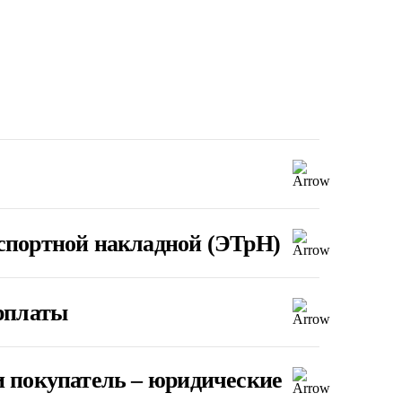
нспортной накладной (ЭТрН)
арплаты
и покупатель – юридические