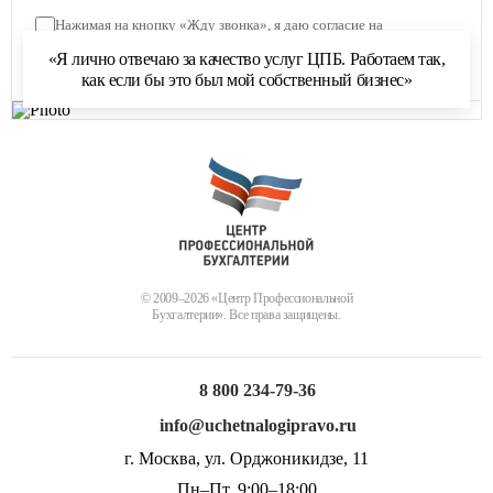
Нажимая на кнопку «Жду звонка», я даю согласие на
обработку персональных данных
и соглашаюсь с
«Я лично отвечаю за качество услуг ЦПБ. Работаем так,
политикой обработки персональных данных
как если бы это был мой собственный бизнес»
© 2009–2026 «Центр Профессиональной
Бухгалтерии». Все права защищены.
8 800 234-79-36
info@uchetnalogipravo.ru
г. Москва, ул. Орджоникидзе, 11
Пн–Пт, 9:00–18:00