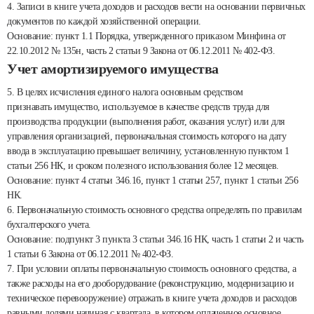
4. Записи в книге учета доходов и расходов вести на основании первичных
документов по каждой хозяйственной операции.
Основание: пункт 1.1 Порядка, утвержденного приказом Минфина от
22.10.2012 № 135н, часть 2 статьи 9 Закона от 06.12.2011 № 402-ФЗ.
Учет амортизируемого имущества
5. В целях исчисления единого налога основным средством
признавать имущество, используемое в качестве средств труда для
производства продукции (выполнения работ, оказания услуг) или для
управления организацией, первоначальная стоимость которого на дату
ввода в эксплуатацию превышает величину, установленную пунктом 1
статьи 256 НК, и сроком полезного использования более 12 месяцев.
Основание: пункт 4 статьи 346.16, пункт 1 статьи 257, пункт 1 статьи 256
НК.
6. Первоначальную стоимость основного средства определять по правилам
бухгалтерского учета.
Основание: подпункт 3 пункта 3 статьи 346.16 НК, часть 1 статьи 2 и часть
1 статьи 6 Закона от 06.12.2011 № 402-ФЗ.
7. При условии оплаты первоначальную стоимость основного средства, а
также расходы на его дооборудование (реконструкцию, модернизацию и
техническое перевооружение) отражать в книге учета доходов и расходов
равными долями начиная с квартала, в котором оплаченное основное