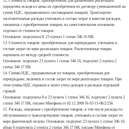
12. Стоимость товаров, приобретенных для дальнейшей реализации,
определять исходя из цены их приобретения по договору (уменьшенной на
сумму НДС, предъявленного поставщиком товаров). Транспортно-
заготовительные расходы учитывать в составе затрат в качестве расходов,
связанных с приобретением товаров, на самостоятельном основании
отдельно от стоимости товаров.
Основание: подпункты 8, 23 пункта 1 статьи 346.16 НК.
13. Стоимость товаров, приобретенных для перепродажи, учитывать в
составе затрат по мере реализации товаров. Реализованные товары
оценивать по методу средней стоимости.
Основание: подпункт 23 пункта 1 статьи 346.16, подпункт 2 пункта 2
статьи 346.17 НК.
14. Суммы НДС, предъявленные по товарам, приобретенным для
перепродажи, включать в состав затрат по мере реализации товаров. При
этом суммы НДС отражать в книге учета доходов и расходов отдельной
строкой.
Основание: подпункты 8 и 23 пункта 1 статьи 346.16, подпункт 2 пункта 2
статьи 346.17 НК, письмо Минфина от 02.12.2009 № 03-11-06/2/256.
15. Расходы, связанные с приобретением товаров, в том числе расходы по
обслуживанию и транспортировке товаров, учитывать в составе затрат по
мере фактической оплаты. Основание: подпункт 23 пункта 1 статьи 346.16,
абзац 6 подпункта 2 пункта 2 статьи 346.17 НК, письмо Минфина от