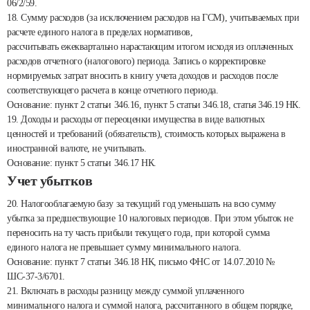
06/2/59.
18. Сумму расходов (за исключением расходов на ГСМ), учитываемых при
расчете единого налога в пределах нормативов,
рассчитывать ежеквартально нарастающим итогом исходя из оплаченных
расходов отчетного (налогового) периода. Запись о корректировке
нормируемых затрат вносить в книгу учета доходов и расходов после
соответствующего расчета в конце отчетного периода.
Основание: пункт 2 статьи 346.16, пункт 5 статьи 346.18, статья 346.19 НК.
19. Доходы и расходы от переоценки имущества в виде валютных
ценностей и требований (обязательств), стоимость которых выражена в
иностранной валюте, не учитывать.
Основание: пункт 5 статьи 346.17 НК.
Учет убытков
20. Налогооблагаемую базу за текущий год уменьшать на всю сумму
убытка за предшествующие 10 налоговых периодов. При этом убыток не
переносить на ту часть прибыли текущего года, при которой сумма
единого налога не превышает сумму минимального налога.
Основание: пункт 7 статьи 346.18 НК, письмо ФНС от 14.07.2010 №
ШС-37-3/6701.
21. Включать в расходы разницу между суммой уплаченного
минимального налога и суммой налога, рассчитанного в общем порядке,