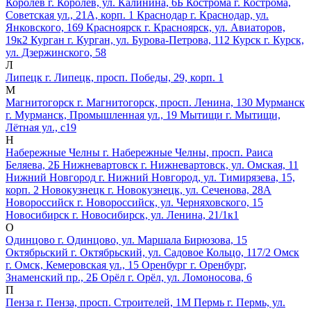
Королёв
г. Королёв, ул. Калинина, 6Б
Кострома
г. Кострома,
Советская ул., 21А, корп. 1
Краснодар
г. Краснодар, ул.
Янковского, 169
Красноярск
г. Красноярск, ул. Авиаторов,
19к2
Курган
г. Курган, ул. Бурова-Петрова, 112
Курск
г. Курск,
ул. Дзержинского, 58
Л
Липецк
г. Липецк, просп. Победы, 29, корп. 1
М
Магнитогорск
г. Магнитогорск, просп. Ленина, 130
Мурманск
г. Мурманск, Промышленная ул., 19
Мытищи
г. Мытищи,
Лётная ул., с19
Н
Набережные Челны
г. Набережные Челны, просп. Раиса
Беляева, 2Б
Нижневартовск
г. Нижневартовск, ул. Омская, 11
Нижний Новгород
г. Нижний Новгород, ул. Тимирязева, 15,
корп. 2
Новокузнецк
г. Новокузнецк, ул. Сеченова, 28А
Новороссийск
г. Новороссийск, ул. Черняховского, 15
Новосибирск
г. Новосибирск, ул. Ленина, 21/1к1
О
Одинцово
г. Одинцово, ул. Маршала Бирюзова, 15
Октябрьский
г. Октябрьский, ул. Садовое Кольцо, 117/2
Омск
г. Омск, Кемеровская ул., 15
Оренбург
г. Оренбург,
Знаменский пр., 2Б
Орёл
г. Орёл, ул. Ломоносова, 6
П
Пенза
г. Пенза, просп. Строителей, 1М
Пермь
г. Пермь, ул.