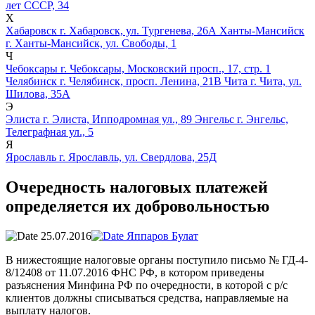
лет СССР, 34
Х
Хабаровск
г. Хабаровск, ул. Тургенева, 26А
Ханты-Мансийск
г. Ханты-Мансийск, ул. Свободы, 1
Ч
Чебоксары
г. Чебоксары, Московский просп., 17, стр. 1
Челябинск
г. Челябинск, просп. Ленина, 21В
Чита
г. Чита, ул.
Шилова, 35А
Э
Элиста
г. Элиста, Ипподромная ул., 89
Энгельс
г. Энгельс,
Телеграфная ул., 5
Я
Ярославль
г. Ярославль, ул. Свердлова, 25Д
Очередность налоговых платежей
определяется их добровольностью
25.07.2016
Яппаров Булат
В нижестоящие налоговые органы поступило письмо № ГД-4-
8/12408 от 11.07.
2016 ФНС РФ, в котором приведены
разъяснения Минфина РФ по очередности, в которой с р/с
клиентов должны списываться средства, направляемые на
выплату налогов.