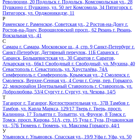
Революции, 20
Подольск
г. Подольск, Комсомольская ул., 28
Пушкино
г. Пушкино, ул. 50 лет Комсомола, 34
Пятигорск
г.
Пятигорск, ул. Орджоникидзе, 11
Р
Раменское
г. Раменское, Советская ул., 2
Ростов-на-Дону
г.
Ростов-на-Дону, Ворошиловский просп., 62
Рязань
г. Рязань,
Вокзальная ул., 41
С
Самара
г. Самара, Московское ш., 4, стр. 9
Санкт-Петербург
г.
Санкт-Петербург, Дегтярный переулок, 11Б
Саранск
г.
Саранск, Большевистская ул., 30
Саратов
г. Саратов,
Аткарская ул., 66к1
Свободный
г. Свободный, ул. Мухина, 40
Севастополь
г. Севастополь, ул. Хрусталёва, 74А
Симферополь
г. Симферополь, Крымская ул., 2
Смоленск
г.
Смоленск, Верхне-Сенная ул., 4
Сочи
г. Сочи, пер. Горького,
22, микрорайон Центральный
Ставрополь
г. Ставрополь, ул.
Добролюбова, 53/4
Сургут
г. Сургут, ул. Чехова, 14/5
Т
Таганрог
г. Таганрог, Котлостроительная ул., 37В
Тамбов
г.
Тамбов, ул. Карла Маркса, 129/17
Тверь
г. Тверь, просп.
Калинина, 17
Тольятти
г. Тольятти, ул. Фрунзе, 8
Томск
г.
Томск, просп. Кирова, 51А, стр. 15
Тула
г. Тула, Пушкинская
ул., 57Б
Тюмень
г. Тюмень, ул. Максима Горького, 44/1
У
Ульяновск
г. Ульяновск, Спасская ул., 19/9
Уфа
г. Уфа, ул. 50