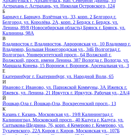
Архангельск
г. Архангельск, наб. Северной Двины, 55
Астрахань
г. Астрахань, ул. Николая Островского, 124
Б
Барнаул
г. Барнаул, Взлётная ул., 33, корп. 2
Белгород
г.
Белгород, ул. Королёва, 2А, корп. 2
Бердск
г. Бердск, ул.
Ленина, 89/8 (Новосибирская область)
Брянск
г. Брянск, ул.
Калинина, 98А
В
Владивосток
г. Владивосток, Авроровская ул., 10
Владимир
г.
Владимир, Большая Нижегородская ул., 34Б
Волгоград
г.
Волгоград, Университетский просп., 64
Волжский
г.
Волжский, просп. имени Ленина, 387
Вологда
г. Вологда, ул.
Маршала Конева, 15
Воронеж
г. Воронеж, Арсенальная ул., 3
Е
Екатеринбург
г. Екатеринбург, ул. Народной Воли, 65
И
Иваново
г. Иваново, ул. Парижской Коммуны, 3А
Ижевск
г.
Ижевск, ул. Ленина, 21
Иркутск
г. Иркутск, Рабочая ул., 2А/4
Й
Йошкар-Ола
г. Йошкар-Ола, Воскресенский просп., 13
К
Казань
г. Казань, Московская ул., 19/8
Калининград
г.
Калининград, Московский просп., 40
Калуга
г. Калуга, ул.
Салтыкова-Щедрина, 76, корп. 4
Кемерово
г. Кемерово, ул.
Тухачевского, 22А
Киров
г. Киров, Московская ул., 107Б