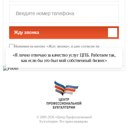
Жду звонка
Нажимая на кнопку «Жду звонка», я даю согласие на
обработку персональных данных
и соглашаюсь с
«Я лично отвечаю за качество услуг ЦПБ. Работаем так,
политикой обработки персональных данных
как если бы это был мой собственный бизнес»
© 2009–2026 «Центр Профессиональной
Бухгалтерии». Все права защищены.