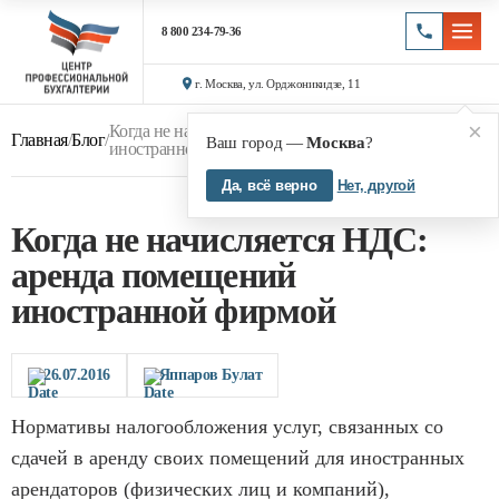
8 800 234-79-36
г. Москва, ул. Орджоникидзе, 11
×
Когда не начисляется НДС: аренда помещений
Главная
/
Блог
/
Ваш город —
Москва
?
иностранной фирмой
Да, всё верно
Нет, другой
Когда не начисляется НДС:
аренда помещений
иностранной фирмой
26.07.2016
Яппаров Булат
Нормативы налогообложения услуг, связанных со
сдачей в аренду своих помещений для иностранных
арендаторов (физических лиц и компаний),