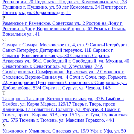
Революции, 20
Подольск
г. Подольск, Комсомольская ул., 28
Пушкино
г. Пушкино, ул. 50 лет Комсомола, 34
Пятигорск
г.
Пятигорск, ул. Орджоникидзе, 11
Р
Раменское
г. Раменское, Советская ул., 2
Ростов-на-Дону
г.
Ростов-на-Дону, Ворошиловский просп., 62
Рязань
г. Рязань,
Вокзальная ул., 41
С
Самара
г. Самара, Московское ш., 4, стр. 9
Санкт-Петербург
г.
Санкт-Петербург, Дегтярный переулок, 11Б
Саранск
г.
Саранск, Большевистская ул., 30
Саратов
г. Саратов,
Аткарская ул., 66к1
Свободный
г. Свободный, ул. Мухина, 40
Севастополь
г. Севастополь, ул. Хрусталёва, 74А
Симферополь
г. Симферополь, Крымская ул., 2
Смоленск
г.
Смоленск, Верхне-Сенная ул., 4
Сочи
г. Сочи, пер. Горького,
22, микрорайон Центральный
Ставрополь
г. Ставрополь, ул.
Добролюбова, 53/4
Сургут
г. Сургут, ул. Чехова, 14/5
Т
Таганрог
г. Таганрог, Котлостроительная ул., 37В
Тамбов
г.
Тамбов, ул. Карла Маркса, 129/17
Тверь
г. Тверь, просп.
Калинина, 17
Тольятти
г. Тольятти, ул. Фрунзе, 8
Томск
г.
Томск, просп. Кирова, 51А, стр. 15
Тула
г. Тула, Пушкинская
ул., 57Б
Тюмень
г. Тюмень, ул. Максима Горького, 44/1
У
Ульяновск
г. Ульяновск, Спасская ул., 19/9
Уфа
г. Уфа, ул. 50