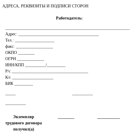
АДРЕСА, РЕКВИЗИТЫ И ПОДПИСИ СТОРОН
Работодатель:
_____________________________________________________________
Адрес: _______________________________________
Тел.: ___________________
факс: __________________
ОКПО ________
ОГРН _____________
ИНН/КПП __________/_________
Р/с _____________________________________
К/с ____________________
БИК _________
_____
__________
__________
Экземпляр
________
___________
трудового договора
получил(а)