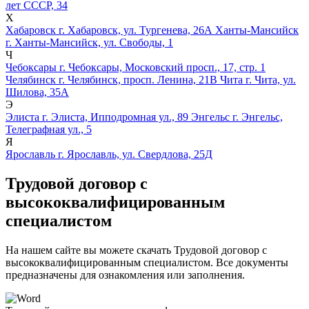
лет СССР, 34
Х
Хабаровск
г. Хабаровск, ул. Тургенева, 26А
Ханты-Мансийск
г. Ханты-Мансийск, ул. Свободы, 1
Ч
Чебоксары
г. Чебоксары, Московский просп., 17, стр. 1
Челябинск
г. Челябинск, просп. Ленина, 21В
Чита
г. Чита, ул.
Шилова, 35А
Э
Элиста
г. Элиста, Ипподромная ул., 89
Энгельс
г. Энгельс,
Телеграфная ул., 5
Я
Ярославль
г. Ярославль, ул. Свердлова, 25Д
Трудовой договор с
высококвалифицированным
специалистом
На нашем сайте вы можете скачать Трудовой договор с
высококвалифицированным специалистом. Все документы
предназначены для ознакомления или заполнения.