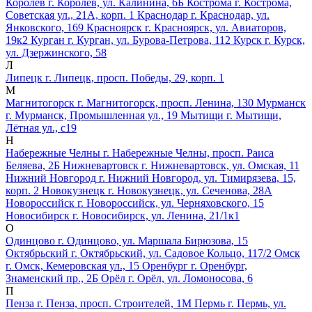
Королёв
г. Королёв, ул. Калинина, 6Б
Кострома
г. Кострома,
Советская ул., 21А, корп. 1
Краснодар
г. Краснодар, ул.
Янковского, 169
Красноярск
г. Красноярск, ул. Авиаторов,
19к2
Курган
г. Курган, ул. Бурова-Петрова, 112
Курск
г. Курск,
ул. Дзержинского, 58
Л
Липецк
г. Липецк, просп. Победы, 29, корп. 1
М
Магнитогорск
г. Магнитогорск, просп. Ленина, 130
Мурманск
г. Мурманск, Промышленная ул., 19
Мытищи
г. Мытищи,
Лётная ул., с19
Н
Набережные Челны
г. Набережные Челны, просп. Раиса
Беляева, 2Б
Нижневартовск
г. Нижневартовск, ул. Омская, 11
Нижний Новгород
г. Нижний Новгород, ул. Тимирязева, 15,
корп. 2
Новокузнецк
г. Новокузнецк, ул. Сеченова, 28А
Новороссийск
г. Новороссийск, ул. Черняховского, 15
Новосибирск
г. Новосибирск, ул. Ленина, 21/1к1
О
Одинцово
г. Одинцово, ул. Маршала Бирюзова, 15
Октябрьский
г. Октябрьский, ул. Садовое Кольцо, 117/2
Омск
г. Омск, Кемеровская ул., 15
Оренбург
г. Оренбург,
Знаменский пр., 2Б
Орёл
г. Орёл, ул. Ломоносова, 6
П
Пенза
г. Пенза, просп. Строителей, 1М
Пермь
г. Пермь, ул.