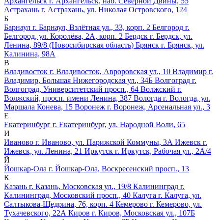
Архангельск
г. Архангельск, наб. Северной Двины, 55
Астрахань
г. Астрахань, ул. Николая Островского, 124
Б
Барнаул
г. Барнаул, Взлётная ул., 33, корп. 2
Белгород
г.
Белгород, ул. Королёва, 2А, корп. 2
Бердск
г. Бердск, ул.
Ленина, 89/8 (Новосибирская область)
Брянск
г. Брянск, ул.
Калинина, 98А
В
Владивосток
г. Владивосток, Авроровская ул., 10
Владимир
г.
Владимир, Большая Нижегородская ул., 34Б
Волгоград
г.
Волгоград, Университетский просп., 64
Волжский
г.
Волжский, просп. имени Ленина, 387
Вологда
г. Вологда, ул.
Маршала Конева, 15
Воронеж
г. Воронеж, Арсенальная ул., 3
Е
Екатеринбург
г. Екатеринбург, ул. Народной Воли, 65
И
Иваново
г. Иваново, ул. Парижской Коммуны, 3А
Ижевск
г.
Ижевск, ул. Ленина, 21
Иркутск
г. Иркутск, Рабочая ул., 2А/4
Й
Йошкар-Ола
г. Йошкар-Ола, Воскресенский просп., 13
К
Казань
г. Казань, Московская ул., 19/8
Калининград
г.
Калининград, Московский просп., 40
Калуга
г. Калуга, ул.
Салтыкова-Щедрина, 76, корп. 4
Кемерово
г. Кемерово, ул.
Тухачевского, 22А
Киров
г. Киров, Московская ул., 107Б