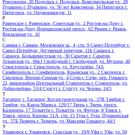
Революции, 20
Подольск
г. Подольск, Комсомольская ул., 28
Пушкино
г. Пушкино, ул. 50 лет Комсомола, 34
Пятигорск
г.
Пятигорск, ул. Орджоникидзе, 11
Р
Раменское
г. Раменское, Советская ул., 2
Ростов-на-Дону
г.
Ростов-на-Дону, Ворошиловский просп., 62
Рязань
г. Рязань,
Вокзальная ул., 41
С
Самара
г. Самара, Московское ш., 4, стр. 9
Санкт-Петербург
г.
Санкт-Петербург, Дегтярный переулок, 11Б
Саранск
г.
Саранск, Большевистская ул., 30
Саратов
г. Саратов,
Аткарская ул., 66к1
Свободный
г. Свободный, ул. Мухина, 40
Севастополь
г. Севастополь, ул. Хрусталёва, 74А
Симферополь
г. Симферополь, Крымская ул., 2
Смоленск
г.
Смоленск, Верхне-Сенная ул., 4
Сочи
г. Сочи, пер. Горького,
22, микрорайон Центральный
Ставрополь
г. Ставрополь, ул.
Добролюбова, 53/4
Сургут
г. Сургут, ул. Чехова, 14/5
Т
Таганрог
г. Таганрог, Котлостроительная ул., 37В
Тамбов
г.
Тамбов, ул. Карла Маркса, 129/17
Тверь
г. Тверь, просп.
Калинина, 17
Тольятти
г. Тольятти, ул. Фрунзе, 8
Томск
г.
Томск, просп. Кирова, 51А, стр. 15
Тула
г. Тула, Пушкинская
ул., 57Б
Тюмень
г. Тюмень, ул. Максима Горького, 44/1
У
Ульяновск
г. Ульяновск, Спасская ул., 19/9
Уфа
г. Уфа, ул. 50