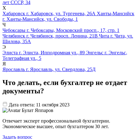
лет СССР, 34
Х
Хабаровск
г. Хабаровск, ул. Тургенева, 26А
Ханты-Мансийск
г. Ханты-Мансийск, ул. Свободы, 1
Ч
Чебоксары
г. Чебоксары, Московский просп., 17, стр. 1
Челябинск
г. Челябинск, просп. Ленина, 21В
Чита
г. Чита, ул.
Шилова, 35А
Э
Элиста
г. Элиста, Ипподромная ул., 89
Энгельс
г. Энгельс,
Телеграфная ул., 5
Я
Ярославль
г. Ярославль, ул. Свердлова, 25Д
Что делать, если бухгалтер не отдает
документы?
Дата ответа: 11 октября 2023
Булат Яппаров
Отвечает эксперт профессиональной бухгалтерии.
Экономическое высшее, опыт бухгалтером 30 лет.
Задать вопрос