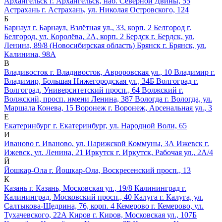
Архангельск
г. Архангельск, наб. Северной Двины, 55
Астрахань
г. Астрахань, ул. Николая Островского, 124
Б
Барнаул
г. Барнаул, Взлётная ул., 33, корп. 2
Белгород
г.
Белгород, ул. Королёва, 2А, корп. 2
Бердск
г. Бердск, ул.
Ленина, 89/8 (Новосибирская область)
Брянск
г. Брянск, ул.
Калинина, 98А
В
Владивосток
г. Владивосток, Авроровская ул., 10
Владимир
г.
Владимир, Большая Нижегородская ул., 34Б
Волгоград
г.
Волгоград, Университетский просп., 64
Волжский
г.
Волжский, просп. имени Ленина, 387
Вологда
г. Вологда, ул.
Маршала Конева, 15
Воронеж
г. Воронеж, Арсенальная ул., 3
Е
Екатеринбург
г. Екатеринбург, ул. Народной Воли, 65
И
Иваново
г. Иваново, ул. Парижской Коммуны, 3А
Ижевск
г.
Ижевск, ул. Ленина, 21
Иркутск
г. Иркутск, Рабочая ул., 2А/4
Й
Йошкар-Ола
г. Йошкар-Ола, Воскресенский просп., 13
К
Казань
г. Казань, Московская ул., 19/8
Калининград
г.
Калининград, Московский просп., 40
Калуга
г. Калуга, ул.
Салтыкова-Щедрина, 76, корп. 4
Кемерово
г. Кемерово, ул.
Тухачевского, 22А
Киров
г. Киров, Московская ул., 107Б