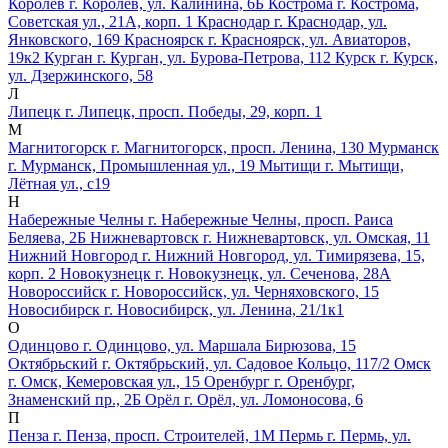
Королёв
г. Королёв, ул. Калинина, 6Б
Кострома
г. Кострома,
Советская ул., 21А, корп. 1
Краснодар
г. Краснодар, ул.
Янковского, 169
Красноярск
г. Красноярск, ул. Авиаторов,
19к2
Курган
г. Курган, ул. Бурова-Петрова, 112
Курск
г. Курск,
ул. Дзержинского, 58
Л
Липецк
г. Липецк, просп. Победы, 29, корп. 1
М
Магнитогорск
г. Магнитогорск, просп. Ленина, 130
Мурманск
г. Мурманск, Промышленная ул., 19
Мытищи
г. Мытищи,
Лётная ул., с19
Н
Набережные Челны
г. Набережные Челны, просп. Раиса
Беляева, 2Б
Нижневартовск
г. Нижневартовск, ул. Омская, 11
Нижний Новгород
г. Нижний Новгород, ул. Тимирязева, 15,
корп. 2
Новокузнецк
г. Новокузнецк, ул. Сеченова, 28А
Новороссийск
г. Новороссийск, ул. Черняховского, 15
Новосибирск
г. Новосибирск, ул. Ленина, 21/1к1
О
Одинцово
г. Одинцово, ул. Маршала Бирюзова, 15
Октябрьский
г. Октябрьский, ул. Садовое Кольцо, 117/2
Омск
г. Омск, Кемеровская ул., 15
Оренбург
г. Оренбург,
Знаменский пр., 2Б
Орёл
г. Орёл, ул. Ломоносова, 6
П
Пенза
г. Пенза, просп. Строителей, 1М
Пермь
г. Пермь, ул.