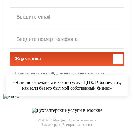
Жду звонка
Нажимая на кнопку «Жду звонка», я даю согласие на
обработку персональных данных
и соглашаюсь с
«Я лично отвечаю за качество услуг ЦПБ. Работаем так,
политикой обработки персональных данных
как если бы это был мой собственный бизнес»
© 2009–2026 «Центр Профессиональной
Бухгалтерии». Все права защищены.