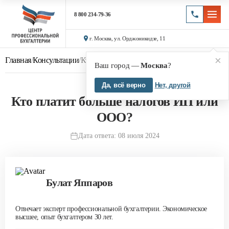
8 800 234-79-36
г. Москва, ул. Орджоникидзе, 11
×
Главная
/
Консультации
/
Кто платит больше налогов ИП или ООО?
Ваш город —
Москва
?
Да, всё верно
Нет, другой
Кто платит больше налогов ИП или
ООО?
Дата ответа: 08 июля 2024
Булат Яппаров
Отвечает эксперт профессиональной бухгалтерии. Экономическое
высшее, опыт бухгалтером 30 лет.