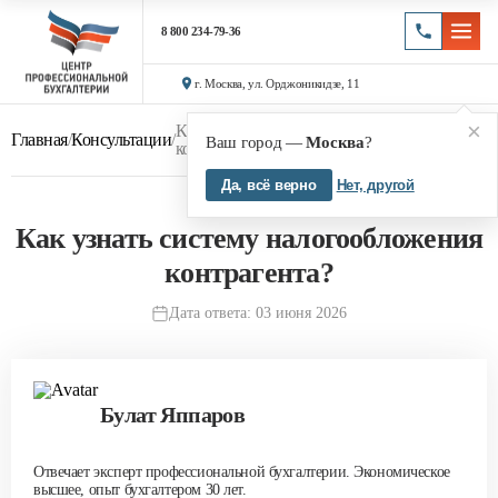
8 800 234-79-36
г. Москва, ул. Орджоникидзе, 11
×
Как узнать систему налогообложения
Главная
/
Консультации
/
Ваш город —
Москва
?
контрагента?
Да, всё верно
Нет, другой
Как узнать систему налогообложения
контрагента?
Дата ответа: 03 июня 2026
Булат Яппаров
Отвечает эксперт профессиональной бухгалтерии. Экономическое
высшее, опыт бухгалтером 30 лет.