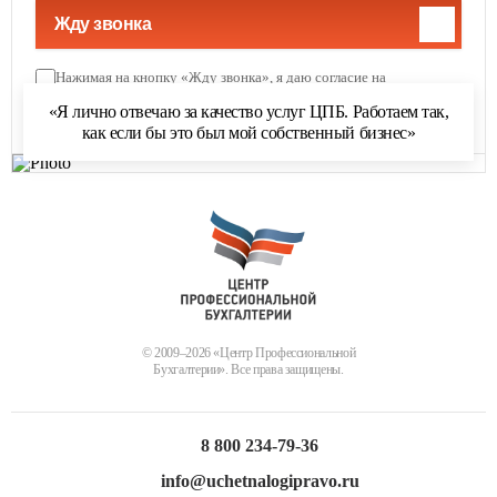
Жду звонка
Нажимая на кнопку «Жду звонка», я даю согласие на
обработку персональных данных
и соглашаюсь с
«Я лично отвечаю за качество услуг ЦПБ. Работаем так,
политикой обработки персональных данных
как если бы это был мой собственный бизнес»
© 2009–2026 «Центр Профессиональной
Бухгалтерии». Все права защищены.
8 800 234-79-36
info@uchetnalogipravo.ru