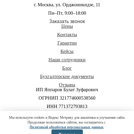
г. Москва, ул. Орджоникидзе, 11
Пн–Пт, 9:00–18:00
Заказать звонок
Цены
Контакты
Гарантии
Кейсы
Наши сотрудники
Блог
Бухгалтерские документы
Отзывы
ИП Яппаров Булат Зуфарович
ОГРНИП 321774600538560
ИНН 771372793813
Политика обработки и защиты персональных данных
×
Мы используем cookies и Яндекс Метрику для аналитики и улучшения сайта.
Я помогу вам разобраться!
Продолжая пользоваться сайтом, вы соглашаетесь с
Согласие на обработку персональных данных
Политикой обработки персональных данных
.
Ольга Серебрякова
Жду звонка
Условия использования материалов сайта
Главный бухгалтер ЦПБ