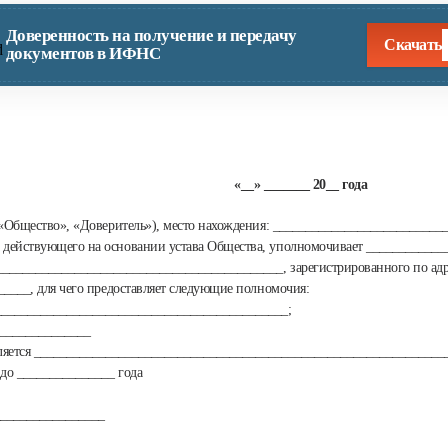
Доверенность на получение и передачу
Скачать
документов в ИФНС
«__» _______ 20__ года
 «Общество», «Доверитель»), место нахождения: _________________________
 действующего на основании устава Общества, уполномочивает ____________
___________________________________________, зарегистрированного по адр
_____, для чего предоставляет следующие полномочия:
_____________________________________________;
_______________
ляется _______________________________________________________________
 до _______________ года
_______________