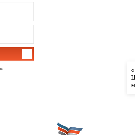
на
«
Ц
м