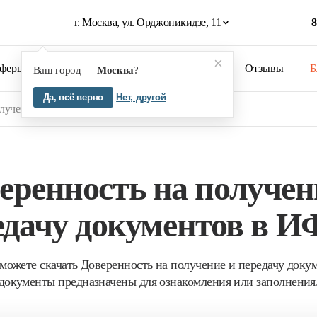
г. Москва, ул. Орджоникидзе, 11
8
×
феры бизнеса
Кейсы
О компании
Отзывы
Б
Ваш город —
Москва
?
Да, всё верно
Нет, другой
олучение и передачу документов в ИФНС
еренность на получен
едачу документов в 
можете скачать Доверенность на получение и передачу док
документы предназначены для ознакомления или заполнения