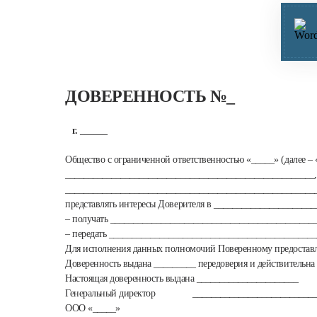
ДОВЕРЕННОСТЬ №
_
г. ______
Общество с ограниченной ответственностью «_____» (далее –
______________________________________________________,
_______________________________________________________
представлять интересы Доверителя в ______________________
– получать ____________________________________________
– передать ____________________________________________
Для исполнения данных полномочий Поверенному предостав
Доверенность выдана _________ передоверия и действительна
Настоящая доверенность выдана ______________________
Генеральный директор ____________________________
ООО «_____»