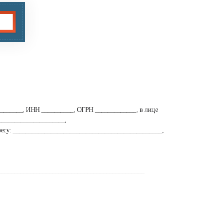
_________, ИНН __________, ОГРН _____________, в лице
_____________________,
есу: _______________________________________________,
______________________________________________