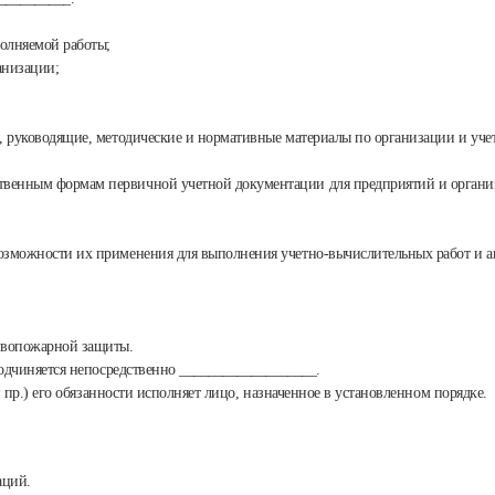
олняемой работы;
анизации;
, руководящие, методические и нормативные материалы по организации и учет
твенным формам первичной учетной документации для предприятий и органи
озможности их применения для выполнения учетно-вычислительных работ и а
тивопожарной защиты.
 подчиняется непосредственно ___________________.
 и пр.) его обязанности исполняет лицо, назначенное в установленном порядке.
аций.