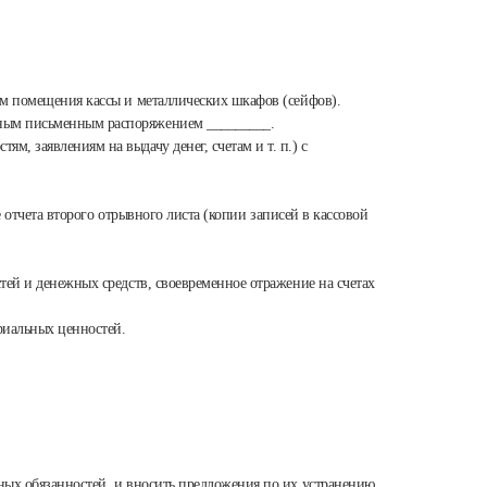
ем помещения кассы и металлических шкафов (сейфов).
нным письменным распоряжением _________.
, заявлениям на выдачу денег, счетам и т. п.) с
е отчета второго отрывного листа (копии записей в кассовой
тей и денежных средств, своевременное отражение на счетах
риальных ценностей.
ных обязанностей, и вносить предложения по их устранению.