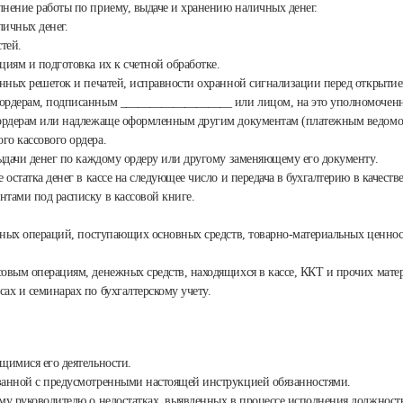
лнение работы по приему, выдаче и хранению наличных денег.
личных денег.
тей.
циям и подготовка их к счетной обработке.
конных решеток и печатей, исправности охранной сигнализации перед открыти
м ордерам, подписанным ___________________ или лицом, на это уполномоче
ордерам или надлежаще оформленным другим документам (платежным ведомостям
го кассового ордера.
выдачи денег по каждому ордеру или другому заменяющему его документу.
остатка денег в кассе на следующее число и передача в бухгалтерию в качеств
нтами под расписку в кассовой книге.
енных операций, поступающих основных средств, товарно-материальных ценнос
совым операциям, денежных средств, находящихся в кассе, ККТ и прочих мате
ах и семинарах по бухгалтерскому учету.
щимися его деятельности.
язанной с предусмотренными настоящей инструкцией обязанностями.
ому руководителю о недостатках, выявленных в процессе исполнения должност