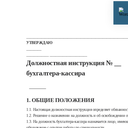
______________________________________________________
УТВЕРЖДАЮ
________
____________ ____________________
Должностная инструкция № __
бухгалтера-кассира
_________
1. ОБЩИЕ ПОЛОЖЕНИЯ
1.1. Настоящая должностная инструкция определяет обязанност
1.2. Решение о назначении на должность и об освобождении 
1.3. На должность бухгалтера-кассира назначается лицо, им
образование с опытом работы по специальности ____________