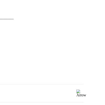
_________