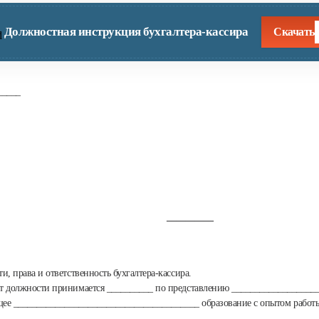
Должностная инструкция бухгалтера-кассира
Скачать
_____
__________
и, права и ответственность бухгалтера-кассира.
от должности принимается __________ по представлению ___________________
еющее ________________________________________ образование с опытом рабо
__________.