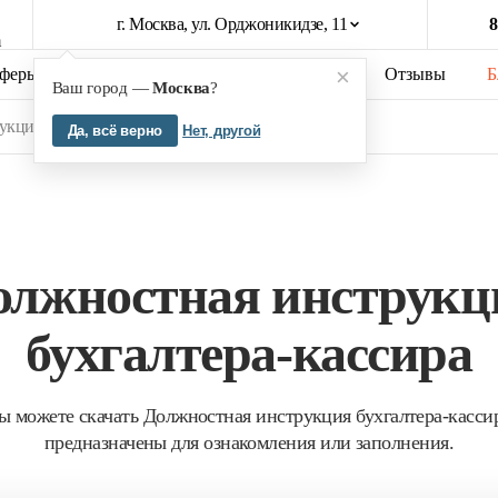
г. Москва, ул. Орджоникидзе, 11
8
×
феры бизнеса
Кейсы
О компании
Отзывы
Б
Ваш город —
Москва
?
кция бухгалтера-кассира
Да, всё верно
Нет, другой
олжностная инструкц
бухгалтера-кассира
ы можете скачать Должностная инструкция бухгалтера-касси
предназначены для ознакомления или заполнения.