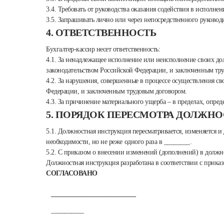
3.4. Требовать от руководства оказания содействия в исполне
3.5. Запрашивать лично или через непосредственного руков
4. ОТВЕТСТВЕННОСТЬ
Бухгалтер-кассир несет ответственность:
4.1. За ненадлежащее исполнение или неисполнение своих д
законодательством Российской Федерации, и заключенным тр
4.2. За нарушения, совершенные в процессе осуществления с
Федерации, и заключенным трудовым договором.
4.3. За причинение материального ущерба – в пределах, оп
5. ПОРЯДОК ПЕРЕСМОТРА ДОЛЖН
5.1. Должностная инструкция пересматривается, изменяется и 
необходимости, но не реже одного раза в ________.
5.2. С приказом о внесении изменений (дополнений) в должн
Должностная инструкция разработана в соответствии с прика
СОГЛАСОВАНО
__________________________
__________