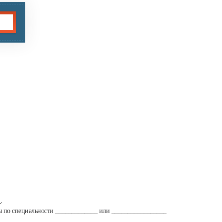
.
ты по специальности _____________ или _________________