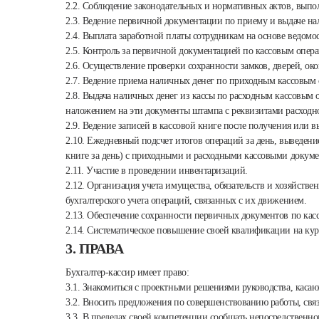
2.2. Соблюдение законодательных и нормативных актов, выпо
2.3. Ведение первичной документации по приему и выдаче на
2.4. Выплата заработной платы сотрудникам на основе ведомос
2.5. Контроль за первичной документацией по кассовым опера
2.6. Осуществление проверки сохранности замков, дверей, о
2.7. Ведение приема наличных денег по приходным кассовы
2.8. Выдача наличных денег из кассы по расходным кассовым 
наложением на эти документы штампа с реквизитами расходно
2.9. Ведение записей в кассовой книге после получения или 
2.10. Ежедневный подсчет итогов операций за день, выведение 
книге за день) с приходными и расходными кассовыми докуме
2.11. Участие в проведении инвентаризаций.
2.12. Организация учета имущества, обязательств и хозяйств
бухгалтерского учета операций, связанных с их движением.
2.13. Обеспечение сохранности первичных документов по кас
2.14. Систематическое повышение своей квалификации на курс
3. ПРАВА
Бухгалтер-кассир имеет право:
3.1. Знакомиться с проектными решениями руководства, касаю
3.2. Вносить предложения по совершенствованию работы, св
3.3. В пределах своей компетенции сообщать непосредственн