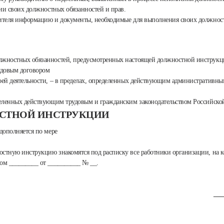
нии своих должностных обязанностей и прав.
одителя информацию и документы, необходимые для выполнения своих должнос
олжностных обязанностей, предусмотренных настоящей должностной инструкц
удовым договором
воей деятельности, – в пределах, определенных действующим административн
ределенных действующим трудовым и гражданским законодательством Российск
ОСТНОЙ ИНСТРУКЦИИ
дополняется по мере
остную инструкцию знакомятся под расписку все работники организации, на к
зом _________ от __________ № __.
___