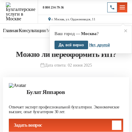
8 800 234-79-36
г. Москва, ул. Орджоникидзе, 11
×
Главная
/
Консультации
/
Можно ли переоформить ИП?
Ваш город —
Москва
?
Да, всё верно
Нет, другой
Можно ли переоформить ИП?
Дата ответа: 02 июня 2025
Булат Яппаров
Отвечает эксперт профессиональной бухгалтерии. Экономическое
высшее, опыт бухгалтером 30 лет.
Задать вопрос