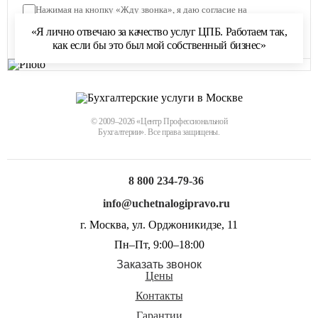
Нажимая на кнопку «Жду звонка», я даю согласие на
обработку персональных данных
и соглашаюсь с
«Я лично отвечаю за качество услуг ЦПБ. Работаем так,
политикой обработки персональных данных
как если бы это был мой собственный бизнес»
© 2009–2026 «Центр Профессиональной
Бухгалтерии». Все права защищены.
8 800 234-79-36
info@uchetnalogipravo.ru
г. Москва, ул. Орджоникидзе, 11
Пн–Пт, 9:00–18:00
Заказать звонок
Цены
Контакты
Гарантии