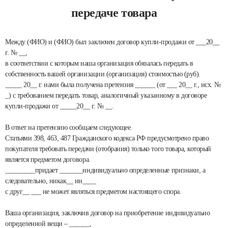
передаче товара
Между (ФИО) и (ФИО) был заключен договор купли-продажи от ___20__
г. № __,
в соответствии с которым наша организация обязалась передать в
собственность вашей организации (организация) стоимостью (руб).
_____ 20__ г. нами была получена претензия ______ (от ___ 20__ г., исх. №
_) с требованием передать товар, аналогичный указанному в договоре
купли-продажи от _____20__ г. № __.
В ответ на претензию сообщаем следующее.
Статьями 398, 463, 487 Гражданского кодекса РФ предусмотрено право
покупателя требовать передачи (отобрания) только того товара, который
является предметом договора.
_________придает _______индивидуально определенные признаки, а
следовательно, никак__ ин____
с друг__ ___ не может являться предметом настоящего спора.
Ваша организация, заключив договор на приобретение индивидуально
определенной вещи – ______,