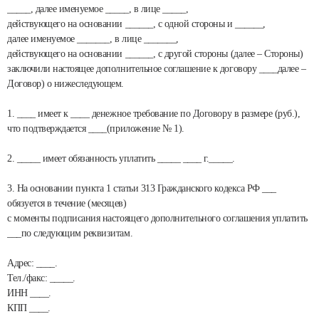
_____, далее именуемое _____, в лице _____,
действующего на основании ______, с одной стороны и ______,
далее именуемое _______, в лице _______,
действующего на основании ______, с другой стороны (далее – Стороны)
заключили настоящее дополнительное соглашение к договору ____далее –
Договор) о нижеследующем.
1. ____ имеет к ____ денежное требование по Договору в размере (руб.),
что подтверждается ____(приложение № 1).
2. _____ имеет обязанность уплатить _____ ____ г._____.
3. На основании пункта 1 статьи 313 Гражданского кодекса РФ ___
обязуется в течение (месяцев)
с моменты подписания настоящего дополнительного соглашения уплатить
___по следующим реквизитам.
Адрес: ____.
Тел./факс: _____.
ИНН ____.
КПП ____.