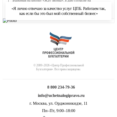
Нажимая на кнопку «Жду звонка», я даю согласие на
обработку персональных данных
и соглашаюсь с
«Я лично отвечаю за качество услуг ЦПБ. Работаем так,
политикой обработки персональных данных
как если бы это был мой собственный бизнес»
© 2009–2026 «Центр Профессиональной
Бухгалтерии». Все права защищены.
8 800 234-79-36
info@uchetnalogipravo.ru
г. Москва, ул. Орджоникидзе, 11
Пн–Пт, 9:00–18:00