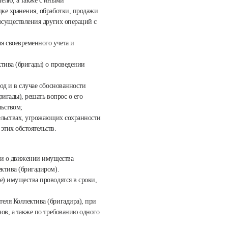
телю, а также с иными
дке хранения, обработки, продажи
 осуществления других операций с
ля своевременного учета и
;
ктива (бригады) о проведении
од и в случае обоснованности
ригады), решать вопрос о его
льством;
тельствах, угрожающих сохранности
этих обстоятельств.
сти о движении имущества
ктива (бригадиром).
е) имущества проводятся в сроки,
еля Коллектива (бригадира), при
нов, а также по требованию одного