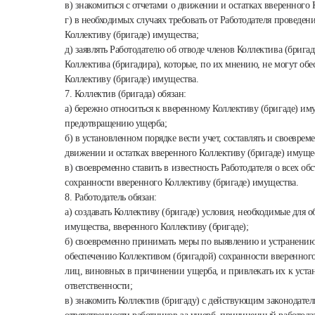
в) знакомиться с отчетами о движении и остатках вверенного 
г) в необходимых случаях требовать от Работодателя проведе
Коллективу (бригаде) имущества;
д) заявлять Работодателю об отводе членов Коллектива (бригад
Коллектива (бригадира), которые, по их мнению, не могут обе
Коллективу (бригаде) имущества.
7. Коллектив (бригада) обязан:
а) бережно относиться к вверенному Коллективу (бригаде) и
предотвращению ущерба;
б) в установленном порядке вести учет, составлять и своеврем
движении и остатках вверенного Коллективу (бригаде) имуще
в) своевременно ставить в известность Работодателя о всех о
сохранности вверенного Коллективу (бригаде) имущества.
8. Работодатель обязан:
а) создавать Коллективу (бригаде) условия, необходимые для 
имущества, вверенного Коллективу (бригаде);
б) своевременно принимать меры по выявлению и устранени
обеспечению Коллективом (бригадой) сохранности вверенног
лиц, виновных в причинении ущерба, и привлекать их к уста
ответственности;
в) знакомить Коллектив (бригаду) с действующим законодател