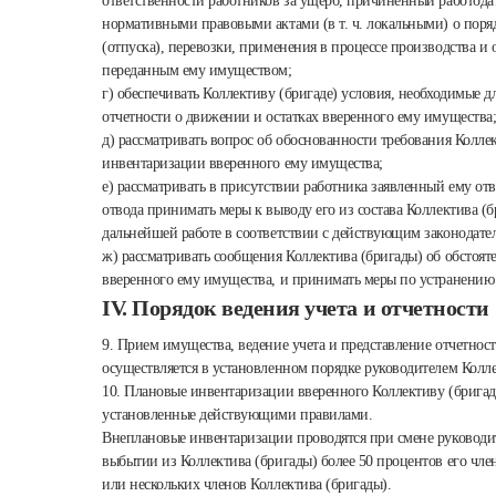
ответственности работников за ущерб, причиненный работода
нормативными правовыми актами (в т. ч. локальными) о поря
(отпуска), перевозки, применения в процессе производства и
переданным ему имуществом;
г) обеспечивать Коллективу (бригаде) условия, необходимые д
отчетности о движении и остатках вверенного ему имущества
д) рассматривать вопрос об обоснованности требования Колле
инвентаризации вверенного ему имущества;
е) рассматривать в присутствии работника заявленный ему отв
отвода принимать меры к выводу его из состава Коллектива (б
дальнейшей работе в соответствии с действующим законодате
ж) рассматривать сообщения Коллектива (бригады) об обстоя
вверенного ему имущества, и принимать меры по устранению 
IV. Порядок ведения учета и отчетности
9. Прием имущества, ведение учета и представление отчетно
осуществляется в установленном порядке руководителем Колле
10. Плановые инвентаризации вверенного Коллективу (бригад
установленные действующими правилами.
Внеплановые инвентаризации проводятся при смене руководит
выбытии из Коллектива (бригады) более 50 процентов его чле
или нескольких членов Коллектива (бригады).