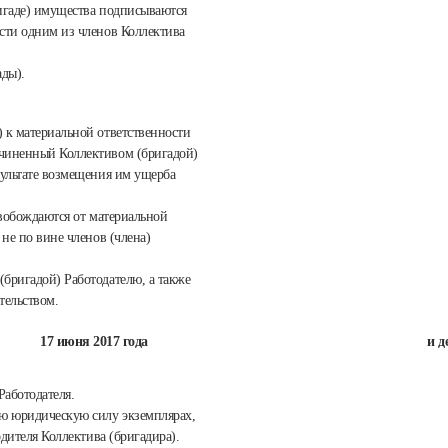
ригаде) имущества подписываются
ости одним из членов Коллектива
ады).
) к материальной ответственности
ичиненный Коллективом (бригадой)
зультате возмещения им ущерба
свобождаются от материальной
 не по вине членов (члена)
(бригадой) Работодателю, а также
тельством.
17 июня 2017 года
и д
Работодателя.
ю юридическую силу экземплярах,
одителя Коллектива (бригадира).