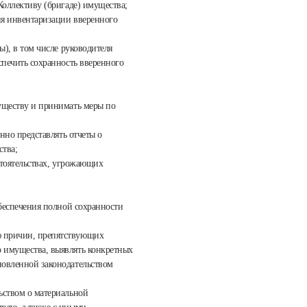
Коллективу (бригаде) имущества;
ния инвентаризации вверенного
ы), в том числе руководителя
спечить сохранность вверенного
муществу и принимать меры по
енно представлять отчеты о
ства;
бстоятельствах, угрожающих
обеспечения полной сохранности
ю причин, препятствующих
о имущества, выявлять конкретных
новленной законодательством
ьством о материальной