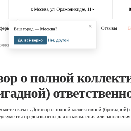
г. Москва, ул. Орджоникидзе, 11
8
×
феры бизнеса
Кейсы
О компании
Отзывы
Б
Ваш город —
Москва
?
Да, всё верно
Нет, другой
оллективной (бригадной) ответственности
вор о полной коллект
игадной) ответственн
ожете скачать Договор о полной коллективной (бригадной) 
документы предназначены для ознакомления или заполнения