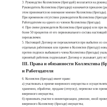
3. Руководство Коллективом (бригадой) возлагается на руково
Руководитель Коллектива (бригадир) назначается приказом (р
этом принимается во внимание мнение Коллектива (бригады).
При временном отсутствии руководителя Коллектива (бригадир
Работодателем на одного из членов Коллектива (бригады).
4. При смене руководителя Коллектива (бригадира) или при в
более 50 процентов от его первоначального состава настоящи
перезаключен.
5. Настоящий Договор не перезаключается при выбытии из сос
отдельных работников или приеме в Коллектив (бригаду) новы
против подписи выбывшего члена Коллектива (бригады) указыв
принятый работник подписывает Договор и указывает дату вст
III. Права и обязанности Коллектива (б
и Работодателя
6. Коллектив (бригада) имеет право:
а) участвовать в приеме вверенного имущества и осуществлят
хранению, обработке, продаже (отпуску), перевозке или прим
вверенного имущества;
б) принимать участие в инвентаризации, ревизии, иной прове
вверенного Коллективу (бригаде) имущества;