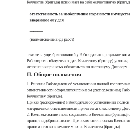
Коллектив (бригада) принимает на себя коллективную (брига
ответственность за необеспечение сохранности имущества
вверенного ему для
_______
(наименование вида работ)
а также за ущерб, возникший у Работодателя в результате во
Работодатель обязуется создать Коллективу (бригаде) условия
исполнения принятых обязательств по настоящему Договору.
II. Общие положения
1. Решение Работодателя об установлении полной коллективн
ответственности оформляется приказом (распоряжением) Работ
Коллективу (бригаде).
Приказ (распоряжение) Работодателя об установлении полной
материальной ответственности прилагается к настоящему Дого
2. Комплектование вновь создаваемого Коллектива (бригады) 
принципа добровольности. При включении в состав Коллектив
принимается во внимание мнение Коллектива (бригады).