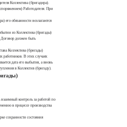
дителя Коллектива (бригадира).
аспоряжением) Работодателя. При
а) его обязанности возлагаются
ыбытии из Коллектива (бригады)
й Договор должен быть
тава Коллектива (бригады)
х работников. В этих случаях
ается дата его выбытия, а вновь
упления в Коллектив (бригаду).
ригады)
ь взаимный контроль за работой по
енению в процессе производства
рке сохранности состояния