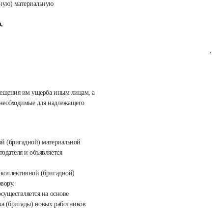
дную) материальную
,
,
змещения им ущерба иным лицам, а
, необходимые для надлежащего
ой (бригадной) материальной
одателя и объявляется
 коллективной (бригадной)
вору.
осуществляется на основе
а (бригады) новых работников