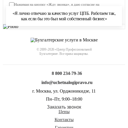
Нажимая на кнопку «Жду звонка», я даю согласие на
обработку персональных данных
и соглашаюсь с
«Я лично отвечаю за качество услуг ЦПБ. Работаем так,
политикой обработки персональных данных
как если бы это был мой собственный бизнес»
© 2009–2026 «Центр Профессиональной
Бухгалтерии». Все права защищены.
8 800 234-79-36
info@uchetnalogipravo.ru
г. Москва, ул. Орджоникидзе, 11
Пн–Пт, 9:00–18:00
Заказать звонок
Цены
Контакты
Гарантии