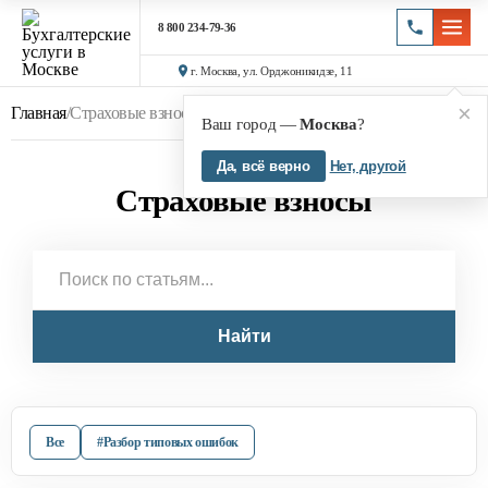
8 800 234-79-36
г. Москва, ул. Орджоникидзе, 11
×
Главная
/
Страховые взносы
Ваш город —
Москва
?
Да, всё верно
Нет, другой
Страховые взносы
Найти
Все
#Разбор типовых ошибок