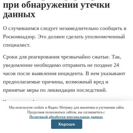
при обнаружении утечки
данных
О случившемся следует незамедлительно сообщить в
Роскомнадзор. Это должен сделать уполномоченный
специалист.
Сроки для реагирования чрезвычайно сжатые. Так,
уведомление необходимо отправить не позднее 24
часов после выявления инцидента. В нем указывают
предполагаемые причины, возможный вред и
принятые меры по ликвидации последствий.
Кроме того, фирма должна инициировать внутреннее
×
Мы используем cookies и Яндекс Метрику для аналитики и улучшения сайта.
Я помогу вам разобраться!
расследование и проинформировать о его результатах
Продолжая пользоваться сайтом, вы соглашаетесь с
Политикой обработки персональных данных
.
в течение 72 часов с момента обнаружения утечки.
Ольга Серебрякова
Жду звонка
Главный бухгалтер ЦПБ
Хорошо
Сообщения можно направить через специальные