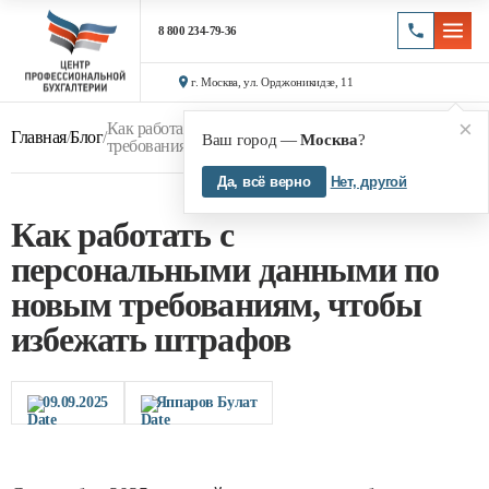
8 800 234-79-36
г. Москва, ул. Орджоникидзе, 11
×
Как работать с персональными данными по новым
Главная
/
Блог
/
Ваш город —
Москва
?
требованиям, чтобы избежать штрафов
Да, всё верно
Нет, другой
Как работать с
персональными данными по
новым требованиям, чтобы
избежать штрафов
09.09.2025
Яппаров Булат