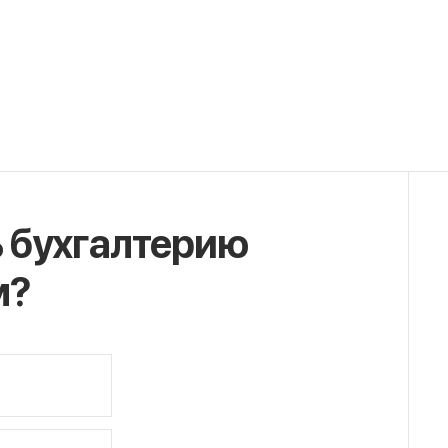
ь бухгалтерию
м?