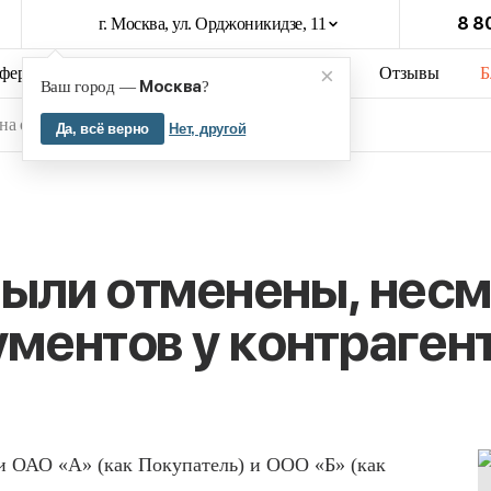
8 8
г. Москва, ул. Орджоникидзе, 11
×
феры бизнеса
Кейсы
О компании
Отзывы
Б
Москва
Ваш город —
?
а отсутствие документов у контрагента
Да, всё верно
Нет, другой
ыли отменены, несм
ументов у контраген
и ОАО «А» (как Покупатель) и ООО «Б» (как