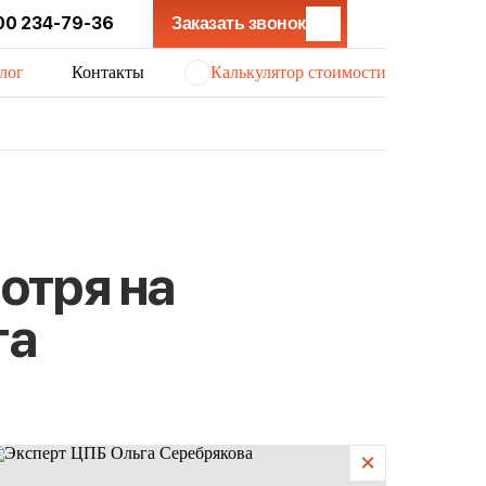
00 234-79-36
Заказать звонок
лог
Контакты
Калькулятор стоимости
отря на
та
×