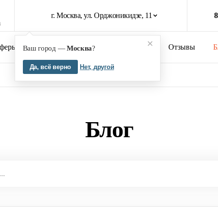
г. Москва, ул. Орджоникидзе, 11
8
×
феры бизнеса
Кейсы
О компании
Отзывы
Б
Ваш город —
Москва
?
Да, всё верно
Нет, другой
Блог