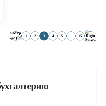
1
2
3
4
5
…
15
бухгалтерию