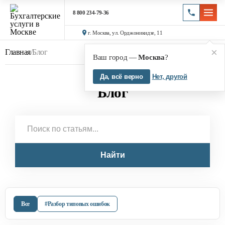
8 800 234-79-36
г. Москва, ул. Орджоникидзе, 11
×
Главная
/
Блог
Ваш город —
Москва
?
Да, всё верно
Нет, другой
Блог
Найти
Все
#Разбор типовых ошибок